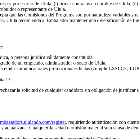
a y por escrito de Ulula, (i) firmar contratos en nombre de Ulula, (ii) r
tribuidor o representante de Ulula.
pta que las Comisiones del Programa son por naturaleza variables y no
a. Ulula recomienda al Embajador mantener una diversificación de fuen
e:
ica, o persona jurídica válidamente constituida.
 grado de un empleado, administrador o socio de Ulula.
para emitir comunicaciones promocionales lícitas (cumplir LSSI-CE
ula 13.
echazar la solicitud de cualquier candidato sin obligación de justificar
mbassadors.ululando.com/register
, requiriendo autenticación con cuen
 actualizada. Cualquier falsedad u omisión material será causa de den
ige uno de los siguientes métodos para recibir las Comisiones: