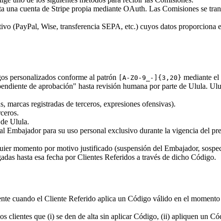
a una cuenta de Stripe propia mediante OAuth. Las Comisiones se tran
ivo (PayPal, Wise, transferencia SEPA, etc.) cuyos datos proporciona
gos personalizados conforme al patrón
mediante el 
[A-Z0-9_-]{3,20}
diente de aprobación" hasta revisión humana por parte de Ulula. Ulul
s, marcas registradas de terceros, expresiones ofensivas).
ceros.
de Ulula.
 Embajador para su uso personal exclusivo durante la vigencia del pres
ier momento por motivo justificado (suspensión del Embajador, sospec
das hasta esa fecha por Clientes Referidos a través de dicho Código.
te cuando el Cliente Referido aplica un Código válido en el momento d
 clientes que (i) se den de alta sin aplicar Código, (ii) apliquen un Có