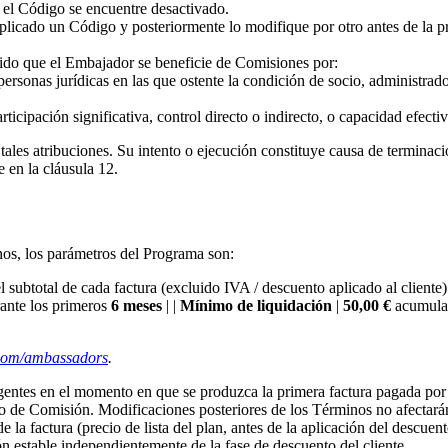
do el Código se encuentre desactivado.
licado un Código y posteriormente lo modifique por otro antes de la pr
do que el Embajador se beneficie de Comisiones por:
rsonas jurídicas en las que ostente la condición de socio, administrad
ticipación significativa, control directo o indirecto, o capacidad efecti
tales atribuciones. Su intento o ejecución constituye causa de terminac
 en la cláusula 12.
nos, los parámetros del Programa son:
l subtotal de cada factura (excluido IVA / descuento aplicado al cliente) 
ante los primeros
6 meses
| |
Mínimo de liquidación
|
50,00 €
acumulad
com/ambassadors
.
ntes en el momento en que se produzca la primera factura pagada por 
o de Comisión. Modificaciones posteriores de los Términos no afectarán 
 la factura (precio de lista del plan, antes de la aplicación del descue
 estable independientemente de la fase de descuento del cliente.