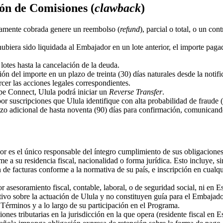
ón de Comisiones (
clawback
)
iamente cobrada genere un reembolso (
refund
), parcial o total, o un con
ubiera sido liquidada al Embajador en un lote anterior, el importe paga
lotes hasta la cancelación de la deuda.
ón del importe en un plazo de treinta (30) días naturales desde la notifi
cer las acciones legales correspondientes.
ipe Connect, Ulula podrá iniciar un
Reverse Transfer
.
suscripciones que Ulula identifique con alta probabilidad de fraude (ta
azo adicional de hasta noventa (90) días para confirmación, comunicand
 es el único responsable del íntegro cumplimiento de sus obligaciones 
me a su residencia fiscal, nacionalidad o forma jurídica. Esto incluye, si
n de facturas conforme a la normativa de su país, e inscripción en cualq
 asesoramiento fiscal, contable, laboral, o de seguridad social, ni en 
ivo sobre la actuación de Ulula y no constituyen guía para el Embajad
 Términos y a lo largo de su participación en el Programa.
nes tributarias en la jurisdicción en la que opera (residente fiscal en E