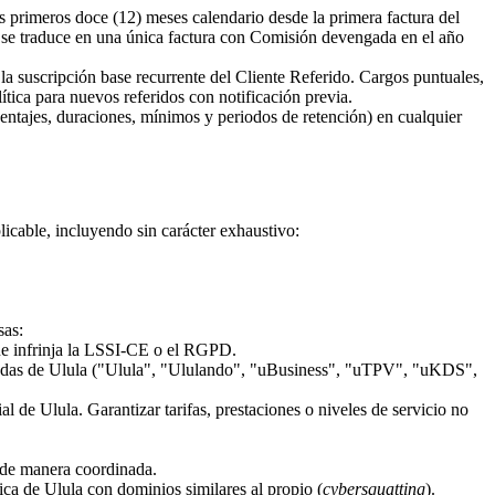
s primeros doce (12) meses calendario desde la primera factura del
to se traduce en una única factura con Comisión devengada en el año
a suscripción base recurrente del Cliente Referido. Cargos puntuales,
tica para nuevos referidos con notificación previa.
ntajes, duraciones, mínimos y periodos de retención) en cualquier
icable, incluyendo sin carácter exhaustivo:
sas:
ue infrinja la LSSI-CE o el RGPD.
radas de Ulula ("Ulula", "Ululando", "uBusiness", "uTPV", "uKDS",
lial de Ulula. Garantizar tarifas, prestaciones o niveles de servicio no
e de manera coordinada.
tica de Ulula con dominios similares al propio (
cybersquatting
).