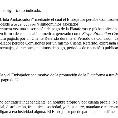
n el significado indicado:
"Ulula Ambassadors" mediante el cual el Embajador percibe Comisiones 
s desde
y subdominios asociados.
ululando.com
r primera vez una suscripción de pago de la Plataforma y (ii) ha aplicad
, en forma de cadena alfanumérica, generado como
Stripe Promotion Co
ura pagada por un Cliente Referido durante el Periodo de Comisión, ca
ajador percibe Comisiones por un mismo Cliente Referido, expresada en
centajes, duraciones, mínimos de pago, periodos de retención) publica
la y el Embajador con motivo de la promoción de la Plataforma a través
 pago de Ulula.
contratista independiente, en nombre propio y por cuenta propia. Nada
al, distribución, franquicia, sociedad,
joint venture
, mandato o represen
igan a exclusividad alguna. El Embajador puede participar simultáneam