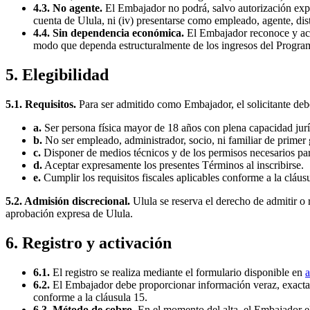
4.3. No agente.
El Embajador no podrá, salvo autorización expres
cuenta de Ulula, ni (iv) presentarse como empleado, agente, dis
4.4. Sin dependencia económica.
El Embajador reconoce y ace
modo que dependa estructuralmente de los ingresos del Program
5. Elegibilidad
5.1. Requisitos.
Para ser admitido como Embajador, el solicitante deb
a.
Ser persona física mayor de 18 años con plena capacidad juríd
b.
No ser empleado, administrador, socio, ni familiar de primer
c.
Disponer de medios técnicos y de los permisos necesarios 
d.
Aceptar expresamente los presentes Términos al inscribirse.
e.
Cumplir los requisitos fiscales aplicables conforme a la cláus
5.2. Admisión discrecional.
Ulula se reserva el derecho de admitir o r
aprobación expresa de Ulula.
6. Registro y activación
6.1.
El registro se realiza mediante el formulario disponible en
a
6.2.
El Embajador debe proporcionar información veraz, exacta y
conforme a la cláusula 15.
6.3. Método de cobro.
En el momento del alta, el Embajador el