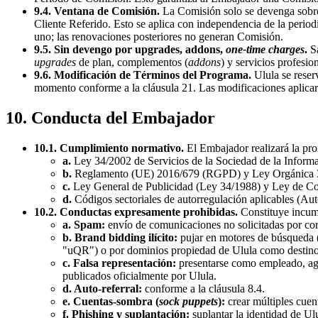
9.4. Ventana de Comisión.
La Comisión solo se devenga sobre 
Cliente Referido. Esto se aplica con independencia de la period
uno; las renovaciones posteriores no generan Comisión.
9.5. Sin devengo por upgrades, addons,
one-time charges
.
Sa
upgrades
de plan, complementos (
addons
) y servicios profesi
9.6. Modificación de Términos del Programa.
Ulula se reser
momento conforme a la cláusula 21. Las modificaciones aplicarán
10. Conducta del Embajador
10.1. Cumplimiento normativo.
El Embajador realizará la pro
a.
Ley 34/2002 de Servicios de la Sociedad de la Inform
b.
Reglamento (UE) 2016/679 (RGPD) y Ley Orgánica 
c.
Ley General de Publicidad (Ley 34/1988) y Ley de Co
d.
Códigos sectoriales de autorregulación aplicables (Auto
10.2. Conductas expresamente prohibidas.
Constituye incump
a. Spam:
envío de comunicaciones no solicitadas por cor
b. Brand bidding ilícito:
pujar en motores de búsqueda 
"uQR") o por dominios propiedad de Ulula como destino
c. Falsa representación:
presentarse como empleado, agen
publicados oficialmente por Ulula.
d. Auto-referral:
conforme a la cláusula 8.4.
e. Cuentas-sombra (
sock puppets
):
crear múltiples cuen
f. Phishing y suplantación:
suplantar la identidad de Ulu