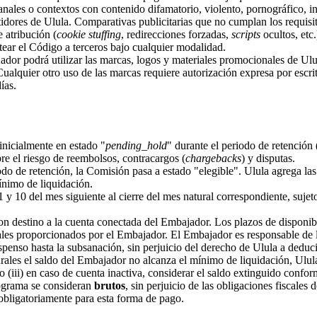
les o contextos con contenido difamatorio, violento, pornográfico, infr
tidores de Ulula. Comparativas publicitarias que no cumplan los requisi
 atribución (
cookie stuffing
, redirecciones forzadas,
scripts
ocultos, etc.
tear el Código a terceros bajo cualquier modalidad.
ador podrá utilizar las marcas, logos y materiales promocionales de U
alquier otro uso de las marcas requiere autorización expresa por escrito
ías.
icialmente en estado "
pending_hold
" durante el periodo de retención 
bre el riesgo de reembolsos, contracargos (
chargebacks
) y disputas.
odo de retención, la Comisión pasa a estado "elegible". Ulula agrega l
ínimo de liquidación.
 y 10 del mes siguiente al cierre del mes natural correspondiente, sujet
n destino a la cuenta conectada del Embajador. Los plazos de disponib
les proporcionados por el Embajador. El Embajador es responsable de la
penso hasta la subsanación, sin perjuicio del derecho de Ulula a deduci
rales el saldo del Embajador no alcanza el mínimo de liquidación, Ulula 
 (iii) en caso de cuenta inactiva, considerar el saldo extinguido confor
ograma se consideran
brutos
, sin perjuicio de las obligaciones fiscale
 obligatoriamente para esta forma de pago.