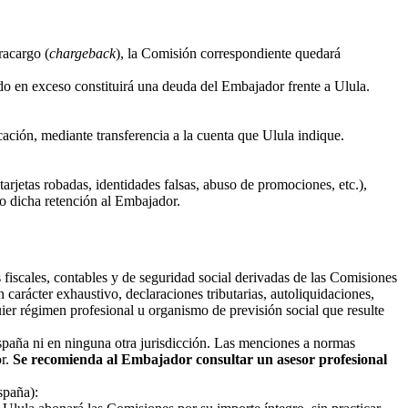
tracargo (
chargeback
), la Comisión correspondiente quedará
do en exceso constituirá una deuda del Embajador frente a Ulula.
cación, mediante transferencia a la cuenta que Ulula indique.
rjetas robadas, identidades falsas, abuso de promociones, etc.),
o dicha retención al Embajador.
fiscales, contables y de seguridad social derivadas de las Comisiones
n carácter exhaustivo, declaraciones tributarias, autoliquidaciones,
uier régimen profesional u organismo de previsión social que resulte
España ni en ninguna otra jurisdicción. Las menciones a normas
or.
Se recomienda al Embajador consultar un asesor profesional
spaña):