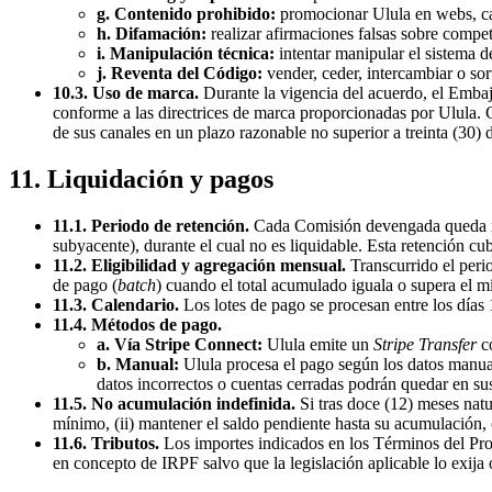
g. Contenido prohibido:
promocionar Ulula en webs, cana
h. Difamación:
realizar afirmaciones falsas sobre compe
i. Manipulación técnica:
intentar manipular el sistema de
j. Reventa del Código:
vender, ceder, intercambiar o sor
10.3. Uso de marca.
Durante la vigencia del acuerdo, el Embaj
conforme a las directrices de marca proporcionadas por Ulula. Cu
de sus canales en un plazo razonable no superior a treinta (30) d
11. Liquidación y pagos
11.1. Periodo de retención.
Cada Comisión devengada queda in
subyacente), durante el cual no es liquidable. Esta retención cu
11.2. Eligibilidad y agregación mensual.
Transcurrido el peri
de pago (
batch
) cuando el total acumulado iguala o supera el m
11.3. Calendario.
Los lotes de pago se procesan entre los días 1
11.4. Métodos de pago.
a. Vía Stripe Connect:
Ulula emite un
Stripe Transfer
co
b. Manual:
Ulula procesa el pago según los datos manua
datos incorrectos o cuentas cerradas podrán quedar en sus
11.5. No acumulación indefinida.
Si tras doce (12) meses natu
mínimo, (ii) mantener el saldo pendiente hasta su acumulación, o
11.6. Tributos.
Los importes indicados en los Términos del Pr
en concepto de IRPF salvo que la legislación aplicable lo exija