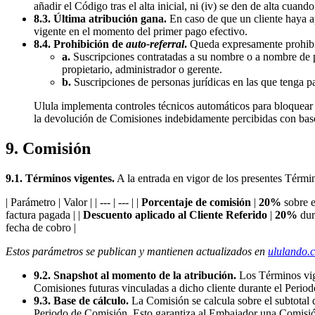
añadir el Código tras el alta inicial, ni (iv) se den de alta cuan
8.3. Última atribución gana.
En caso de que un cliente haya ap
vigente en el momento del primer pago efectivo.
8.4. Prohibición de
auto-referral
.
Queda expresamente prohibi
a.
Suscripciones contratadas a su nombre o a nombre de pe
propietario, administrador o gerente.
b.
Suscripciones de personas jurídicas en las que tenga par
Ulula implementa controles técnicos automáticos para bloquear 
la devolución de Comisiones indebidamente percibidas con base
9. Comisión
9.1. Términos vigentes.
A la entrada en vigor de los presentes Térmi
| Parámetro | Valor | | --- | --- | |
Porcentaje de comisión
|
20%
sobre e
factura pagada | |
Descuento aplicado al Cliente Referido
|
20%
dur
fecha de cobro |
Estos parámetros se publican y mantienen actualizados en
ululando.
9.2. Snapshot al momento de la atribución.
Los Términos vige
Comisiones futuras vinculadas a dicho cliente durante el Period
9.3. Base de cálculo.
La Comisión se calcula sobre el subtotal de
Periodo de Comisión. Esto garantiza al Embajador una Comisión