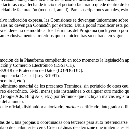
facturas cuya fecha de inicio del periodo facturado quede dentro de lo
icidad de facturación (mensual, anual). Para suscripciones anuales, es
lvo indicación expresa, las Comisiones se devengan únicamente sobre l
onales no devengan Comisión por defecto. Ulula podrá modificar esta polí
va el derecho de modificar los Términos del Programa (incluyendo porce
 exclusivamente a referidos que se inicien tras su entrada en vigor.
moción de la Plataforma cumpliendo en todo momento la legislación apl
ación y Comercio Electrónico (LSSI-CE).
3/2018 de Protección de Datos (LOPDGDD).
mpetencia Desleal (Ley 3/1991).
control, etc.).
limiento material de los presentes Términos, sin perjuicio de otras cau
reo electrónico, SMS, mensajería instantánea o cualquier otro medio q
(Google Ads, Bing Ads, etc.) por términos que incluyan marcas regist
 del anuncio.
te oficial, distribuidor autorizado,
partner
certificado, integrador o fi
tas de Ulula propias o coordinadas con terceros para auto-referenciars
la o de cualquier tercero. Crear páginas de aterrizaje que imiten la esté