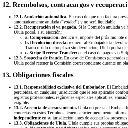
12. Reembolsos, contracargos y recuperaci
12.1. Anulación automática.
En caso de que una factura prev
automáticamente anulada ("
voided
") y no será liquidable.
12.2. Recuperación si ya pagada.
Si la Comisión anulada ya h
Ulula podrá, a su elección:
a. Compensación:
deducir el importe del próximo lote o 
b. Devolución directa:
requerir al Embajador la devoluci
Transcurrido dicho plazo sin devolución, Ulula podrá ejer
c. Stripe Reverse Transfer:
en el caso de pagos vía Str
12.3. Sospecha de fraude.
En caso de Comisiones generadas por 
Ulula podrá retener la Comisión correspondiente durante un pl
13. Obligaciones fiscales
13.1. Responsabilidad exclusiva del Embajador.
El Embajador
percibidas, en cualquier jurisdicción que le sea aplicable confor
registros profesionales, regímenes especiales aplicables, emisió
exigible.
13.2. Ausencia de asesoramiento.
Ulula no presta al Embajador
concretas en estos Términos tienen carácter meramente informat
independiente
en su jurisdicción antes de aceptar los presentes
13.3. Obligaciones de Ulula.
Ulula cumple sus propias obligacio