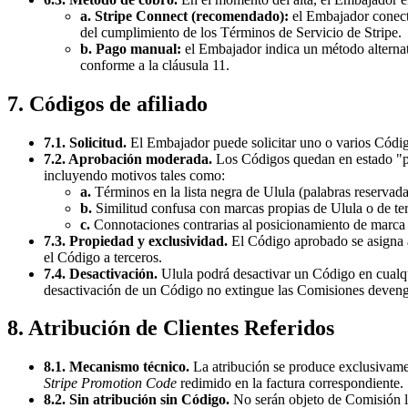
a. Stripe Connect (recomendado):
el Embajador conect
del cumplimiento de los Términos de Servicio de Stripe.
b. Pago manual:
el Embajador indica un método alternat
conforme a la cláusula 11.
7. Códigos de afiliado
7.1. Solicitud.
El Embajador puede solicitar uno o varios Códi
7.2. Aprobación moderada.
Los Códigos quedan en estado "pen
incluyendo motivos tales como:
a.
Términos en la lista negra de Ulula (palabras reservada
b.
Similitud confusa con marcas propias de Ulula o de ter
c.
Connotaciones contrarias al posicionamiento de marca 
7.3. Propiedad y exclusividad.
El Código aprobado se asigna al
el Código a terceros.
7.4. Desactivación.
Ulula podrá desactivar un Código en cualqu
desactivación de un Código no extingue las Comisiones devenga
8. Atribución de Clientes Referidos
8.1. Mecanismo técnico.
La atribución se produce exclusivamen
Stripe Promotion Code
redimido en la factura correspondiente.
8.2. Sin atribución sin Código.
No serán objeto de Comisión los