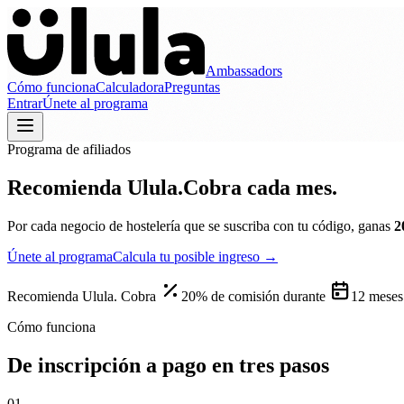
Ambassadors
Cómo funciona
Calculadora
Preguntas
Entrar
Únete al programa
Programa de afiliados
Recomienda Ulula.
Cobra cada mes.
Por cada negocio de hostelería que se suscriba con tu código, ganas
2
Únete al programa
Calcula tu posible ingreso →
Recomienda Ulula. Cobra
20
% de comisión
durante
12
meses
Cómo funciona
De inscripción a pago en tres pasos
01