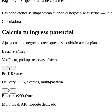
Pagado vía Stripe el día 15 de cada mes
Las condiciones se snapshotean cuando el negocio se suscribe — un cam
Calculadora
Calcula tu ingreso potencial
Ajusta cuántos negocios crees que se suscribirán a cada plan.
Basic
49 €
/mes
VeriFactu, pickup, reservas básicas
5
−
+
Pro
119 €
/mes
Delivery, POS, eventos, multi-pasarela
2
−
+
Enterprise
299 €
/mes
Multi-local, API, soporte dedicado