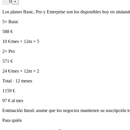
0
−
+
Los planes Basic, Pro y Enterprise son los disponibles hoy en ululan
5× Basic
588 €
10 €/mes × 12m × 5
2× Pro
571 €
24 €/mes × 12m × 2
Total · 12 meses
1159 €
97 € al mes
Estimación lineal: asume que los negocios mantienen su suscripción t
Para quién